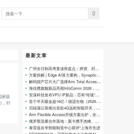
最新文章
广州全日制高考复读班盘点：师资、封闭管
方案拆解 | Edge AI算力重构，Synaptics新平台
解码国产芯片大厂选择Arm Total Access的底层
海信携旗舰新品亮相InfoComm 2026，原生三色
安谋科技发布VPU IP新品：芯有“玲珑”，共
国家级
首个半天吸金超16亿！德适生物（2526.HK）国
实力，针
贝锐蒲公英推出首款4G远程智能开关，无需
Arm Flexible Access升级方案出炉，全球超100家
俄罗斯流量合作落地：翼卡携手杰峰、宏视
泰雷兹在华智能制造中心获评“上海市先进