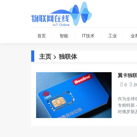
首页
智能
IT技术
工业
业
主页
> 独联体
翼卡独联
0
2
作为全球
专精特新 
对俄罗斯及.