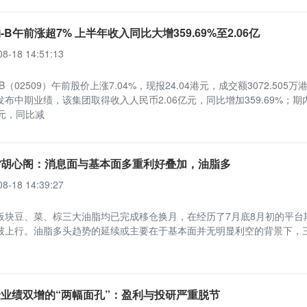
-B午前涨超7% 上半年收入同比大增359.69%至2.06亿
08-18 14:51:13
B（02509）午前股价上涨7.04%，现报24.04港元，成交额3072.505万
布中期业绩，该集团取得收入人民币2.06亿元，同比增加359.69%；期
3万元，同比减
货胡心阁：消息面与基本面多重利好叠加，油脂多
08-18 14:39:27
板块豆、菜、棕三大油脂均已完成移仓换月，在经历了7月底8月初的平台
破上行。油脂多头趋势的延续或主要在于基本面并无明显利空的背景下，
业绩双增的“两幅面孔”：盈利与投研严重脱节