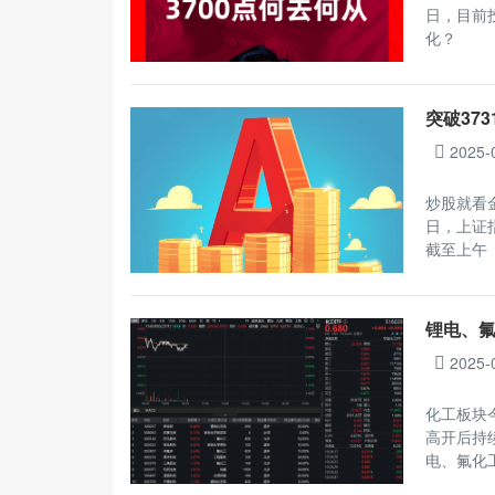
日，目前
化？
突破37
2025-
炒股就看
日，上证指
截至上午
锂电、氟
2025-
化工板块今
高开后持
电、氟化