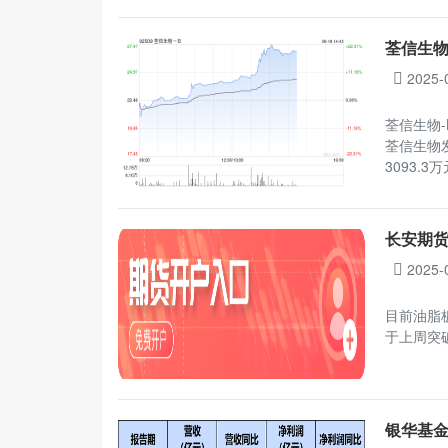
荃信生物
2025-
荃信生物-
荃信生物发
3093.
长安期
2025-
目前油脂
于上周突
银华基金