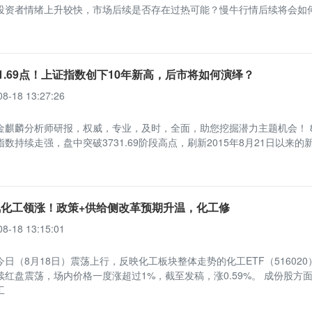
投资者情绪上升较快，市场后续是否存在过热可能？慢牛行情后续将会如
31.69点！上证指数创下10年新高，后市将如何演绎？
08-18 13:27:26
金麒麟分析师研报，权威，专业，及时，全面，助您挖掘潜力主题机会！ 8
数持续走强，盘中突破3731.69阶段高点，刷新2015年8月21日以来的
化工领涨！政策+供给侧改革预期升温，化工修
08-18 13:15:01
日（8月18日）震荡上行，反映化工板块整体走势的化工ETF（516020
续红盘震荡，场内价格一度涨超过1%，截至发稿，涨0.59%。 成份股方
工