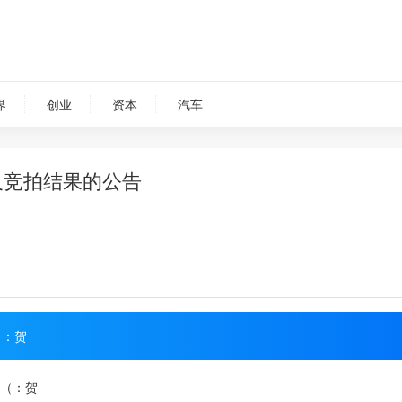
界
创业
资本
汽车
及竞拍结果的公告
（：贺
 （：贺