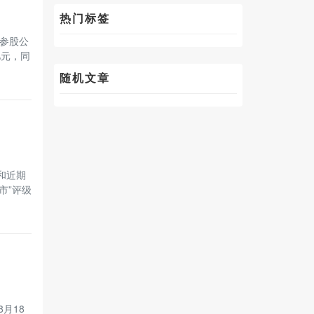
热门标签
了参股公
亿元，同
随机文章
和近期
市”评级
月18