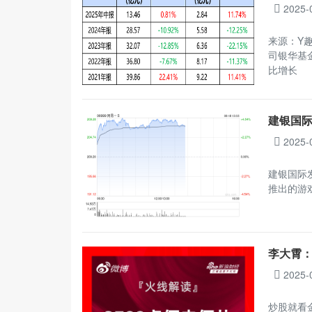
2025-
来源：Y趣
司银华基
比增长
建银国际
2025-
建银国际发
推出的游
李大霄：
2025-
炒股就看