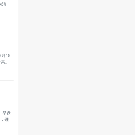
何演
月18
新高。
）早盘
面，锂