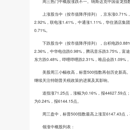
周三热门中概股涨跌不一。纳斯达克中国金龙指数（H
上涨股当中（按市值降序排列），京东涨0.71%，理想
2.92%，联电涨1.41%，中通涨1.11%，华住酒店集
0.71%。
下跌股当中（按市值降序排列），台积电跌0.88%，阿里
2.36%，中华电信跌0.98%，腾讯音乐跌3.75%，富
东方跌0.48%，哔哩哔哩跌2.31%，唯品会跌1.09%，
美股周三小幅收高，标普500指数再创历史新高。
继续关注特朗普关税政策的进展及其影响。
道指涨71.25点，涨幅为0.16%，报44627.59点；
为0.24%，报6144.15点。
周三盘中，标普500指数最高上涨至6147.43
领涨中概股列表：