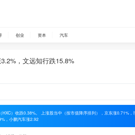
界
创业
资本
汽车
.2%，文远知行跌15.8%
XC）收跌0.38%。 上涨股当中（按市值降序排列），京东涨0.71%，
9%，小鹏汽车涨2.92