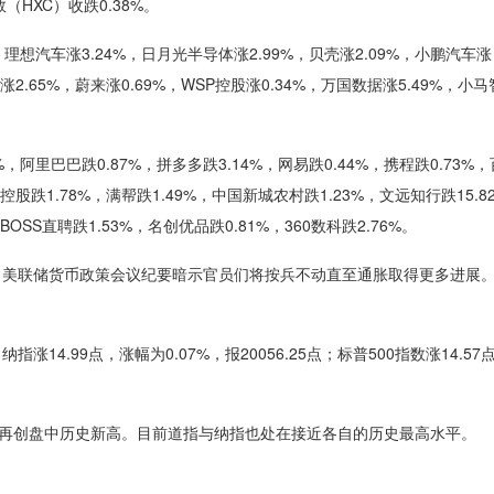
XC）收跌0.38%。
汽车涨3.24%，日月光半导体涨2.99%，贝壳涨2.09%，小鹏汽车涨
团涨2.65%，蔚来涨0.69%，WSP控股涨0.34%，万国数据涨5.49%，小
巴巴跌0.87%，拼多多跌3.14%，网易跌0.44%，携程跌0.73%
途控股跌1.78%，满帮跌1.49%，中国新城农村跌1.23%，文远知行跌15.8
BOSS直聘跌1.53%，名创优品跌0.81%，360数科跌2.76%。
美联储货币政策会议纪要暗示官员们将按兵不动直至通胀取得更多进展
纳指涨14.99点，涨幅为0.07%，报20056.25点；标普500指数涨14.5
点，再创盘中历史新高。目前道指与纳指也处在接近各自的历史最高水平。