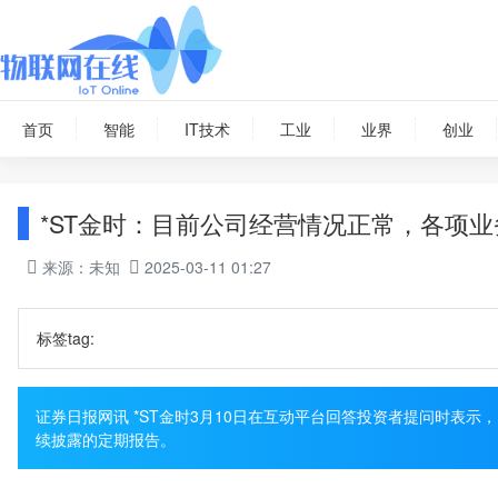
首页
智能
IT技术
工业
业界
创业
*ST金时：目前公司经营情况正常，各项
来源：未知
2025-03-11 01:27
标签tag:
证券日报网讯 *ST金时3月10日在互动平台回答投资者提问时表
续披露的定期报告。