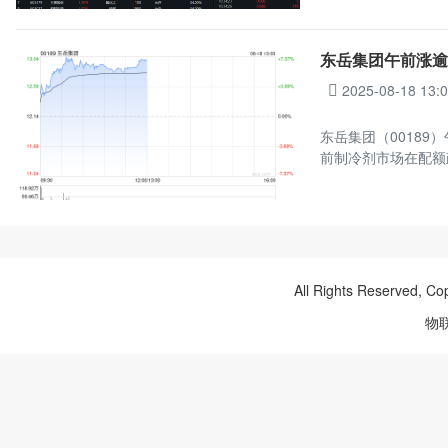
东岳集团午前涨逾
2025-08-18 13:
东岳集团（00189）
前制冷剂市场在配额
All Rights Reserved, Co
物