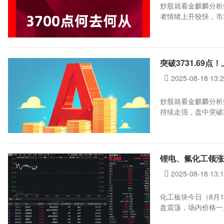
炒股就看金麒麟分析
者情绪上升较快，市
突破3731.69
2025-08-18 13:
炒股就看金麒麟分析
持续走强，盘中突破3
锂电、氟化工领涨
2025-08-18 13:
化工板块今日（8月1
盘震荡，场内价格一