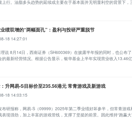
破上行。油脂多头趋势的延续或主要在于基本面并无明显利空的背景下，
业绩双增的“两幅面孔”：盈利与投研严重脱节
08-18 14:27:01
理说 8月14日，西南证券（SH600369）在披露半年报的同时，也公布
金的最新经营情况。根据公告显示，银华基金上半年实现营业收入13.46
：升网易-S目标价至235.56港元 常青游戏及新游戏
08-18 14:03:15
布研报称，网易-S（09999）2025年第二季业绩好坏参半，但常青游戏
戏表现强劲，加上丰富的游戏管线，支撑了坚挺的前景。因此维持“跑赢大