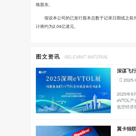
格股东。
假设本公司的已发行股本总数于记录日期或之前并
计将约为2.04亿港元。
图文资讯
RELEVANT MATERIAL
深谋飞行
2025-
2025年
eVTOL
低空经济
翼卡独联