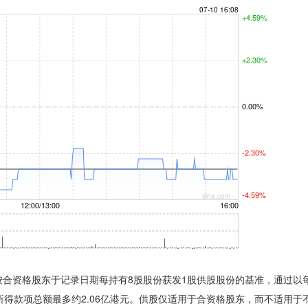
按合资格股东于记录日期每持有8股股份获发1股供股股份的基准，通过以
集所得款项总额最多约2.06亿港元。供股仅适用于合资格股东，而不适用于