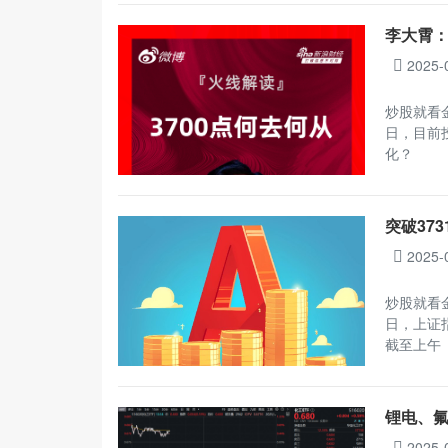
李大霄：
2025-
炒股就看
日，目前
化？
突破37
2025-
炒股就看
日，上证指
截至上午
锂电、氟
2025-