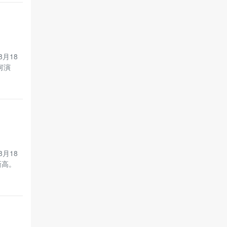
月18
何演
月18
新高。