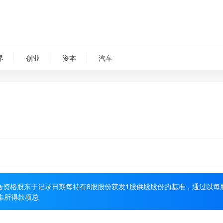
界
创业
资本
汽车
按合资格股东于记录日期每持有8股股份获发1股供股股份的基准，通过以每
筹集所得款项总