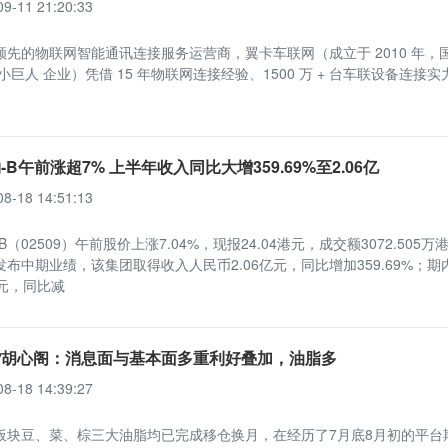
09-11 21:20:33
领先的物联网智能通讯连接服务运营商，翼卡车联网（成立于 2010 年，
小巨人 企业）凭借 15 年物联网连接经验、1500 万 + 台车联设备连接
-B午前涨超7% 上半年收入同比大增359.69%至2.06亿
08-18 14:51:13
B（02509）午前股价上涨7.04%，现报24.04港元，成交额3072.505万
布中期业绩，该集团取得收入人民币2.06亿元，同比增加359.69%；期
3万元，同比减
货胡心阁：消息面与基本面多重利好叠加，油脂多
08-18 14:39:27
板块豆、菜、棕三大油脂均已完成移仓换月，在经历了7月底8月初的平台