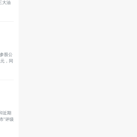
三大油
了参股公
亿元，同
和近期
市”评级