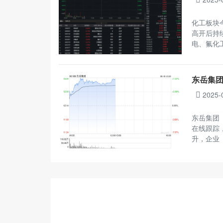
化工板块今
高开后持
电、氟化
东岳集团
2025-
东岳集团（
在线跟踪
升，企业