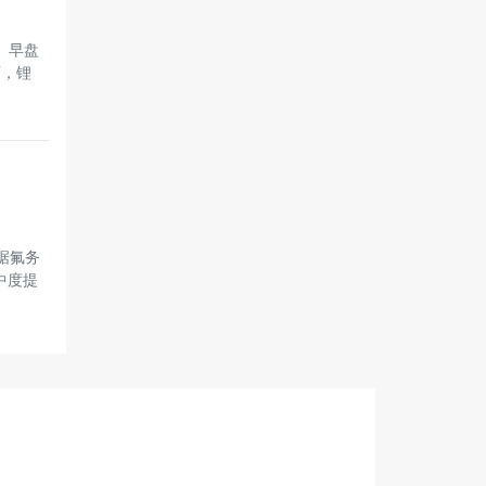
）早盘
面，锂
 据氟务
中度提