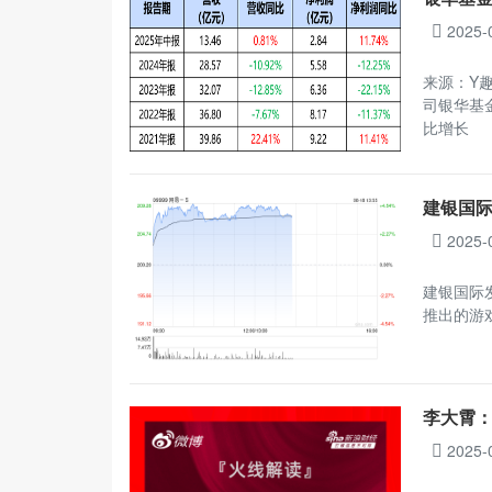
2025-
来源：Y趣
司银华基
比增长
建银国际
2025-
建银国际发
推出的游
李大霄：
2025-