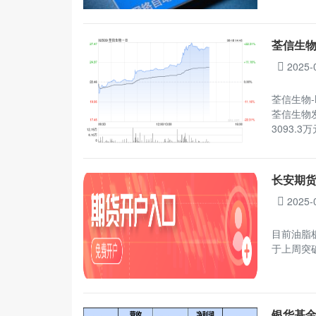
荃信生物
2025-
荃信生物-
荃信生物发
3093.
长安期
2025-
目前油脂
于上周突
银华基金