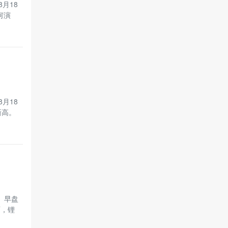
月18
何演
月18
新高。
）早盘
面，锂