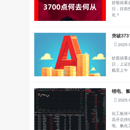
炒股就看
日，目前
化？
突破37
2025-
炒股就看
日，上证指
截至上午
锂电、氟
2025-
化工板块今
高开后持
电、氟化