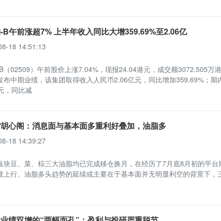
-B午前涨超7% 上半年收入同比大增359.69%至2.06亿
08-18 14:51:13
B（02509）午前股价上涨7.04%，现报24.04港元，成交额3072.505万
布中期业绩，该集团取得收入人民币2.06亿元，同比增加359.69%；期
3万元，同比减
货胡心阁：消息面与基本面多重利好叠加，油脂多
08-18 14:39:27
板块豆、菜、棕三大油脂均已完成移仓换月，在经历了7月底8月初的平台
破上行。油脂多头趋势的延续或主要在于基本面并无明显利空的背景下，
业绩双增的“两幅面孔”：盈利与投研严重脱节