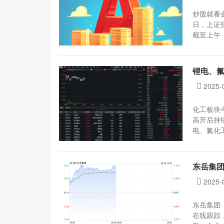
炒股就看
日，上证指
截至上午
锂电、氟
2025-
化工板块今
高开后持
电、氟化
东岳集团
2025-
东岳集团（
在线跟踪