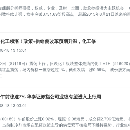
金麒麟分析师研报，权威，专业，及时，全面，助您挖掘潜力主题机会！ 8
数持续走强，盘中突破3731.69阶段高点，刷新2015年8月21日以来的
化工领涨！政策+供给侧改革预期升温，化工修
08-18 13:15:01
日（8月18日）震荡上行，反映化工板块整体走势的化工ETF（516020
续红盘震荡，场内价格一度涨超过1%，截至发稿，涨0.59%。 成份股方
工
午前涨逾7% 华泰证券指公司业绩有望进入上行周
08-18 13:03:01
00189）午前股价上涨6.92%，现报12.98港元，成交额2.796亿港元。
，当前制冷剂市场在配额政策主导的供需紧平衡格局下维持强势，行业集