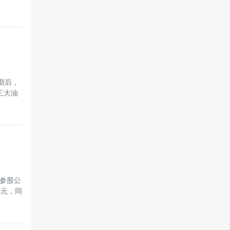
期后，
三大油
了参股公
亿元，同