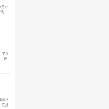
月18
新高。
）早盘
面，锂
 据氟务
中度提