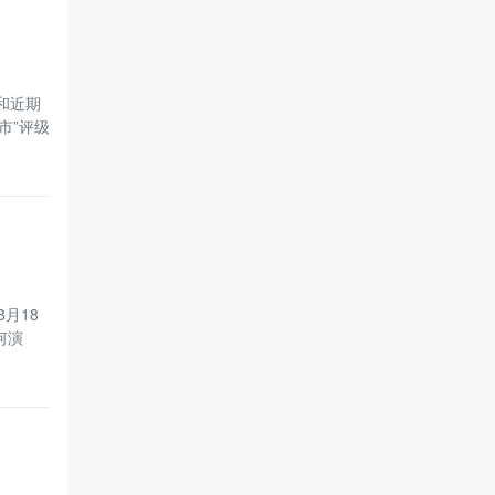
和近期
市”评级
月18
何演