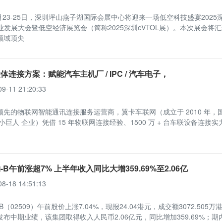
9月23-25日，深圳坪山燕子湖国际会展中心将迎来一场低空科技盛宴2025
产业发展大会暨低空经济展览会（简称2025深圳eVTOL展）。本次展会将
领域顶尖
体连接方案：赋能汽车主机厂 / IPC / 汽车电子，
09-11 21:20:33
领先的物联网智能通讯连接服务运营商，翼卡车联网（成立于 2010 年，
小巨人 企业）凭借 15 年物联网连接经验、1500 万 + 台车联设备连接
-B午前涨超7% 上半年收入同比大增359.69%至2.06亿
08-18 14:51:13
B（02509）午前股价上涨7.04%，现报24.04港元，成交额3072.505万
布中期业绩，该集团取得收入人民币2.06亿元，同比增加359.69%；期