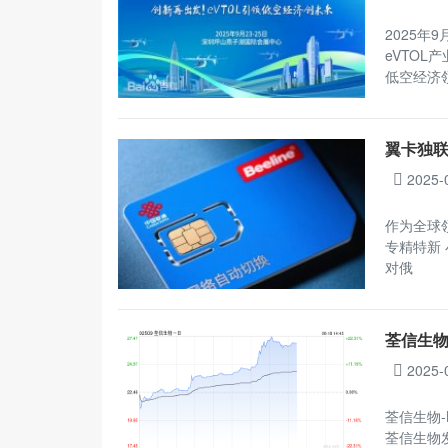
2025年
eVTOL
低空经济
翼卡独联
2025-
作为全球
专精特新 
对俄
荃信生物
2025-
荃信生物-
荃信生物发