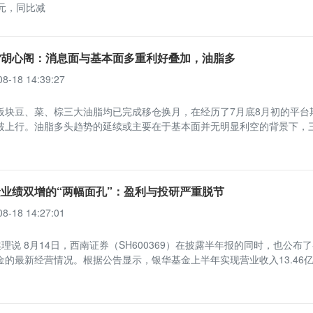
3万元，同比减
货胡心阁：消息面与基本面多重利好叠加，油脂多
08-18 14:39:27
板块豆、菜、棕三大油脂均已完成移仓换月，在经历了7月底8月初的平台
破上行。油脂多头趋势的延续或主要在于基本面并无明显利空的背景下，
业绩双增的“两幅面孔”：盈利与投研严重脱节
08-18 14:27:01
理说 8月14日，西南证券（SH600369）在披露半年报的同时，也公布
金的最新经营情况。根据公告显示，银华基金上半年实现营业收入13.46