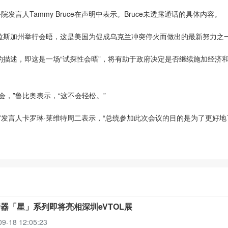
人Tammy Bruce在声明中表示。Bruce未透露通话的具体内容。
斯加州举行会晤，这是美国为促成乌克兰冲突停火而做出的最新努力之
述，即这是一场“试探性会晤”，将有助于政府决定是否继续施加经济
，”鲁比奥表示，“这不会轻松。”
发言人卡罗琳·莱维特周二表示，“总统参加此次会议的目的是为了更好地
器「星」系列即将亮相深圳eVTOL展
09-18 12:05:23