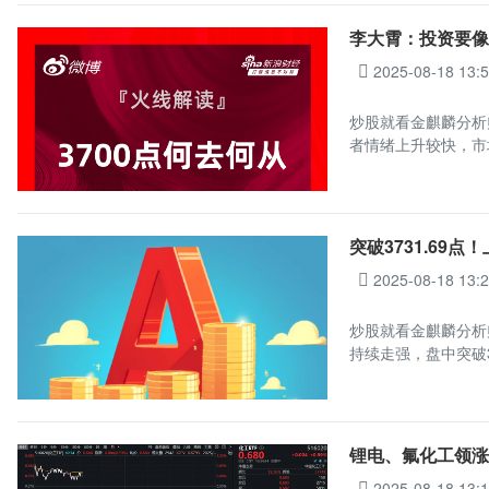
李大霄：投资要像
2025-08-18 13:
炒股就看金麒麟分析
者情绪上升较快，市
突破3731.69
2025-08-18 13:
炒股就看金麒麟分析
持续走强，盘中突破3
锂电、氟化工领涨
2025-08-18 13: