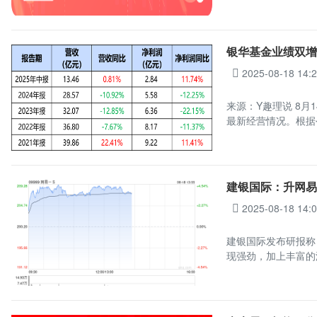
银华基金业绩双增
2025-08-18 14:
来源：Y趣理说 8月
最新经营情况。根据
建银国际：升网易-
2025-08-18 14:
建银国际发布研报称，
现强劲，加上丰富的