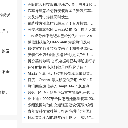
洲际航天科技股价现涨7% 签订总价2100万美
汽车导航怎样进行安装调试？安装汽车导航
出现误
龙头爆亏，爆赚同时发生
传统搜索引擎时代结束了！百度搜索、百度
长安汽车智驾团队再添猛将 原百度无人车
用户，
1080P分辨率笔记本已经沦为others 2.5K占比达
微信测试接入DeepSeek 港股腾讯及相关概念股
最便宜的特斯拉就要来了！相关测试已开始
，以及
英特尔至强6新服务器1台顶过去7台！花开两
拆分英特尔吗 台积电据称已与博通进行初
保守时捷被小米打得只剩品牌价值了
示不全
Model Y缩小版！特斯拉低成本车型首次曝光
百度、OpenAI等大模型免费用 专家：DeepSee
腾讯回应微信接入DeepSeek：灰度测试 免费使
便捷、
999元起 华为畅享 70z官方翻新机开售：麒麟
比亚迪：2027年全固态电池批量装车 2030年大
多组数据勾勒出交通强国建设“亮眼”成绩
青年女科学家杜兰：打造“智能化”大国利
日本首部全AI电影年内上映 人工智能电影要