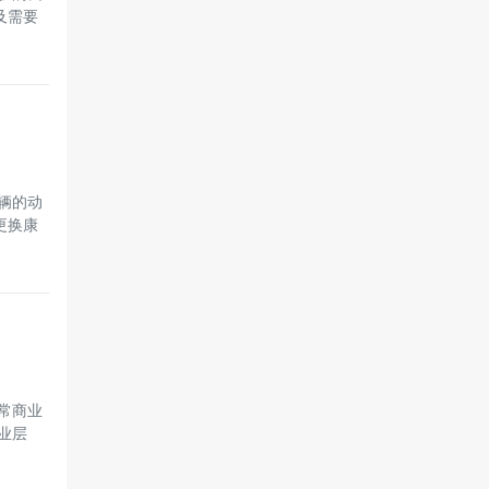
及需要
辆的动
更换康
常商业
业层