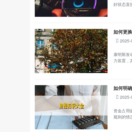
好状态直
如何更
2025-
康明斯发
力装置，
如何明
2025-
资金占用
规则的情