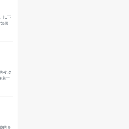
。以下
。如果
仓的变动
递着丰
膜的良