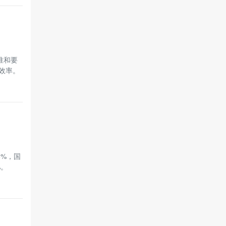
准和要
效率。
6%，国
%。