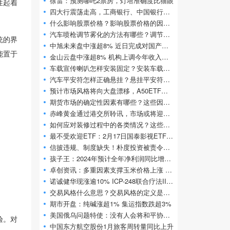
徐雷：预测哪吒2票房，灯塔准确度比猫眼
性起着
四大行震荡走高，工商银行、中国银行、建
什么影响股票价格？影响股票价格的因素如
汽车喷枪调节雾化的方法有哪些？调节汽车
统的界
中旭未来盘中涨超8% 近日完成对国产开源大
能置于
金山云盘中涨超8% 机构上调今年收入及利润
车载宣传喇叭怎样安装固定？安装车载宣传
汽车平安符怎样正确悬挂？悬挂平安符有什
预计市场风格将向大盘漂移，A50ETF华宝（
期货市场的确定性因素有哪些？这些因素如
赤峰黄金通过港交所聆讯，市场或将迎来第
如何应对装修过程中的各类情况？这些情况
最不受欢迎ETF：2月17日国泰影视ETF净流出额
信披违规、制度缺失！朴度投资被责令改正
孩子王：2024年预计全年净利润同比增长5
卓创资讯：多重因素支撑玉米价格上涨 2月
诺诚健华现涨逾10% ICP-248联合疗法III期临床
交易风格什么意思？交易风格的定义是什么
期市开盘：纯碱涨超1% 集运指数跌超3%
美国俄乌问题特使：没有人会将和平协议强
验。对
中国东方航空股份1月旅客周转量同比上升