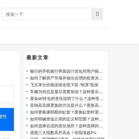
最新文章
银行的手机银行界面设计优化对用户操作便
如何了解房产市场并做出合理的投资决策？
飞天茅台价格连续全线下跌 “蛇茅”批发
车辆为何总是显示需要加油？这种显示可能
黄金etf持仓的变化说明了什么？这种变化对
音响高音膜更换的方法是什么？更换高音膜
如何更换康明斯的缸套？更换缸套时需要注
捷性
如何明确资金占用的定义和范围？这种定义
如何选择合适的居住场所？这种选择的标准
港股三大指数高开高走！恒指涨超2%