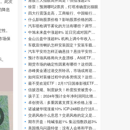
港股三大指数高开高走！恒指涨超2%
息。此次
徐雷：预测哪吒2票房，灯塔准确度比猫眼
的降息
四大行震荡走高，工商银行、中国银行、建
什么影响股票价格？影响股票价格的因素如
汽车喷枪调节雾化的方法有哪些？调节汽车
定性。
中旭未来盘中涨超8% 近日完成对国产开源大
市场保
金山云盘中涨超8% 机构上调今年收入及利润
车载宣传喇叭怎样安装固定？安装车载宣传
汽车平安符怎样正确悬挂？悬挂平安符有什
预计市场风格将向大盘漂移，A50ETF华宝（
示。
期货市场的确定性因素有哪些？这些因素如
赤峰黄金通过港交所聆讯，市场或将迎来第
如何应对装修过程中的各类情况？这些情况
最不受欢迎ETF：2月17日国泰影视ETF净流出额
信披违规、制度缺失！朴度投资被责令改正
孩子王：2024年预计全年净利润同比增长5
卓创资讯：多重因素支撑玉米价格上涨 2月
诺诚健华现涨逾10% ICP-248联合疗法III期临床
交易风格什么意思？交易风格的定义是什么
期市开盘：纯碱涨超1% 集运指数跌超3%
美国俄乌问题特使：没有人会将和平协议强