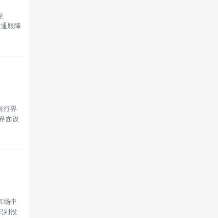
至
在通胀降
银行界
界面设
市场中
识到投