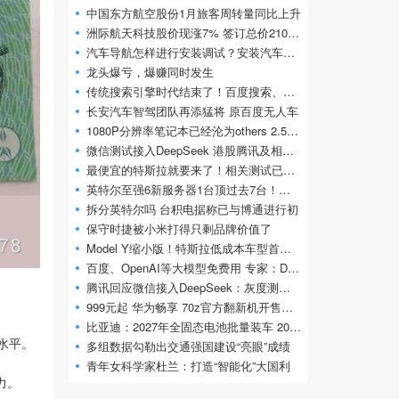
中国东方航空股份1月旅客周转量同比上升
洲际航天科技股价现涨7% 签订总价2100万美
汽车导航怎样进行安装调试？安装汽车导航
龙头爆亏，爆赚同时发生
传统搜索引擎时代结束了！百度搜索、百度
长安汽车智驾团队再添猛将 原百度无人车
1080P分辨率笔记本已经沦为others 2.5K占比达
微信测试接入DeepSeek 港股腾讯及相关概念股
最便宜的特斯拉就要来了！相关测试已开始
英特尔至强6新服务器1台顶过去7台！花开两
拆分英特尔吗 台积电据称已与博通进行初
保守时捷被小米打得只剩品牌价值了
Model Y缩小版！特斯拉低成本车型首次曝光
百度、OpenAI等大模型免费用 专家：DeepSee
腾讯回应微信接入DeepSeek：灰度测试 免费使
999元起 华为畅享 70z官方翻新机开售：麒麟
比亚迪：2027年全固态电池批量装车 2030年大
水平。
多组数据勾勒出交通强国建设“亮眼”成绩
青年女科学家杜兰：打造“智能化”大国利
力。