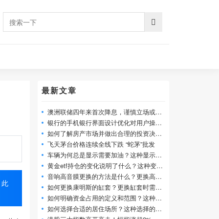
最新文章
澳洲联储四年来首次降息，谨慎立场或限制
银行的手机银行界面设计优化对用户操作便
如何了解房产市场并做出合理的投资决策？
飞天茅台价格连续全线下跌 “蛇茅”批发
车辆为何总是显示需要加油？这种显示可能
黄金etf持仓的变化说明了什么？这种变化对
音响高音膜更换的方法是什么？更换高音膜
。此
如何更换康明斯的缸套？更换缸套时需要注
如何明确资金占用的定义和范围？这种定义
如何选择合适的居住场所？这种选择的标准